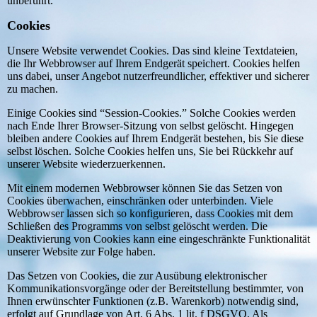
unberührt.
Cookies
Unsere Website verwendet Cookies. Das sind kleine Textdateien,
die Ihr Webbrowser auf Ihrem Endgerät speichert. Cookies helfen
uns dabei, unser Angebot nutzerfreundlicher, effektiver und sicherer
zu machen.
Einige Cookies sind “Session-Cookies.” Solche Cookies werden
nach Ende Ihrer Browser-Sitzung von selbst gelöscht. Hingegen
bleiben andere Cookies auf Ihrem Endgerät bestehen, bis Sie diese
selbst löschen. Solche Cookies helfen uns, Sie bei Rückkehr auf
unserer Website wiederzuerkennen.
Mit einem modernen Webbrowser können Sie das Setzen von
Cookies überwachen, einschränken oder unterbinden. Viele
Webbrowser lassen sich so konfigurieren, dass Cookies mit dem
Schließen des Programms von selbst gelöscht werden. Die
Deaktivierung von Cookies kann eine eingeschränkte Funktionalität
unserer Website zur Folge haben.
Das Setzen von Cookies, die zur Ausübung elektronischer
Kommunikationsvorgänge oder der Bereitstellung bestimmter, von
Ihnen erwünschter Funktionen (z.B. Warenkorb) notwendig sind,
erfolgt auf Grundlage von Art. 6 Abs. 1 lit. f DSGVO. Als