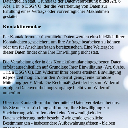
Datenquellen statt. Grundlage der Datenverarbeitung bildet Art. 6
Abs. 1 lit. b DSGVO, der die Verarbeitung von Daten zur
Erfüllung eines Vertrags oder vorvertraglicher Maßnahmen
gestattet.
Kontaktformular
Per Kontaktformular übermittelte Daten werden einschließlich Ihrer
Kontaktdaten gespeichert, um Ihre Anfrage bearbeiten zu können
oder um für Anschlussfragen bereitzustehen. Eine Weitergabe
dieser Daten findet ohne Ihre Einwilligung nicht statt.
Die Verarbeitung der in das Kontaktformular eingegebenen Daten
erfolgt ausschließlich auf Grundlage Ihrer Einwilligung (Art. 6 Abs.
1 lit. a DSGVO). Ein Widerruf Ihrer bereits erteilten Einwilligung
ist jederzeit möglich. Für den Widerruf genügt eine formlose
Mitteilung per E-Mail. Die Rechtmäßigkeit der bis zum Widerruf
erfolgten Datenverarbeitungsvorgänge bleibt vom Widerruf
unberührt.
Über das Kontaktformular übermittelte Daten verbleiben bei uns,
bis Sie uns zur Löschung auffordern, Ihre Einwilligung zur
Speicherung widerrufen oder keine Notwendigkeit der
Datenspeicherung mehr besteht. Zwingende gesetzliche
Bestimmungen - insbesondere Aufbewahrungsfristen - bleiben