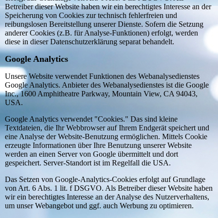
Betreiber dieser Website haben wir ein berechtigtes Interesse an der
Speicherung von Cookies zur technisch fehlerfreien und
reibungslosen Bereitstellung unserer Dienste. Sofern die Setzung
anderer Cookies (z.B. für Analyse-Funktionen) erfolgt, werden
diese in dieser Datenschutzerklärung separat behandelt.
Google Analytics
Unsere Website verwendet Funktionen des Webanalysedienstes
Google Analytics. Anbieter des Webanalysedienstes ist die Google
Inc., 1600 Amphitheatre Parkway, Mountain View, CA 94043,
USA.
Google Analytics verwendet "Cookies." Das sind kleine
Textdateien, die Ihr Webbrowser auf Ihrem Endgerät speichert und
eine Analyse der Website-Benutzung ermöglichen. Mittels Cookie
erzeugte Informationen über Ihre Benutzung unserer Website
werden an einen Server von Google übermittelt und dort
gespeichert. Server-Standort ist im Regelfall die USA.
Das Setzen von Google-Analytics-Cookies erfolgt auf Grundlage
von Art. 6 Abs. 1 lit. f DSGVO. Als Betreiber dieser Website haben
wir ein berechtigtes Interesse an der Analyse des Nutzerverhaltens,
um unser Webangebot und ggf. auch Werbung zu optimieren.