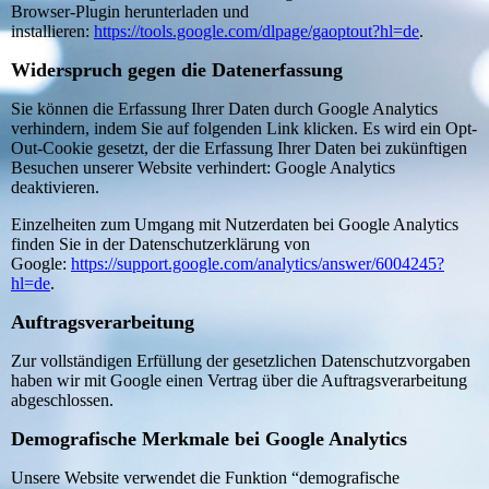
Browser-Plugin herunterladen und
installieren:
https://tools.google.com/dlpage/gaoptout?hl=de
.
Widerspruch gegen die Datenerfassung
Sie können die Erfassung Ihrer Daten durch Google Analytics
verhindern, indem Sie auf folgenden Link klicken. Es wird ein Opt-
Out-Cookie gesetzt, der die Erfassung Ihrer Daten bei zukünftigen
Besuchen unserer Website verhindert: Google Analytics
deaktivieren.
Einzelheiten zum Umgang mit Nutzerdaten bei Google Analytics
finden Sie in der Datenschutzerklärung von
Google:
https://support.google.com/analytics/answer/6004245?
hl=de
.
Auftragsverarbeitung
Zur vollständigen Erfüllung der gesetzlichen Datenschutzvorgaben
haben wir mit Google einen Vertrag über die Auftragsverarbeitung
abgeschlossen.
Demografische Merkmale bei Google Analytics
Unsere Website verwendet die Funktion “demografische