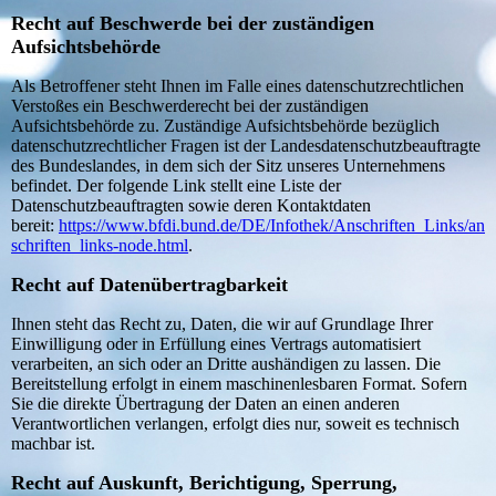
Recht auf Beschwerde bei der zuständigen
Aufsichtsbehörde
Als Betroffener steht Ihnen im Falle eines datenschutzrechtlichen
Verstoßes ein Beschwerderecht bei der zuständigen
Aufsichtsbehörde zu. Zuständige Aufsichtsbehörde bezüglich
datenschutzrechtlicher Fragen ist der Landesdatenschutzbeauftragte
des Bundeslandes, in dem sich der Sitz unseres Unternehmens
befindet. Der folgende Link stellt eine Liste der
Datenschutzbeauftragten sowie deren Kontaktdaten
bereit:
https://www.bfdi.bund.de/DE/Infothek/Anschriften_Links/an
schriften_links-node.html
.
Recht auf Datenübertragbarkeit
Ihnen steht das Recht zu, Daten, die wir auf Grundlage Ihrer
Einwilligung oder in Erfüllung eines Vertrags automatisiert
verarbeiten, an sich oder an Dritte aushändigen zu lassen. Die
Bereitstellung erfolgt in einem maschinenlesbaren Format. Sofern
Sie die direkte Übertragung der Daten an einen anderen
Verantwortlichen verlangen, erfolgt dies nur, soweit es technisch
machbar ist.
Recht auf Auskunft, Berichtigung, Sperrung,